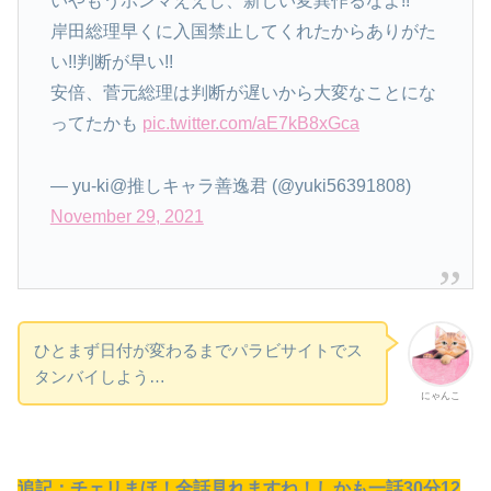
いやもうホンマええし、新しい変異作るなよ!!
岸田総理早くに入国禁止してくれたからありがた
い!!判断が早い!!
安倍、菅元総理は判断が遅いから大変なことにな
ってたかも
pic.twitter.com/aE7kB8xGca
— yu-ki@推しキャラ善逸君 (@yuki56391808)
November 29, 2021
ひとまず日付が変わるまでパラビサイトでス
タンバイしよう…
にゃんこ
追記：チェリまほ！全話見れますね！しかも一話30分12