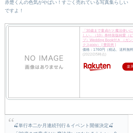
赤楚くんの色気がやばい！すごく売れている写真集らしい
ですよ！
「30歳まで童貞だと魔法使い
しい」（10）巻特装版純愛（
ブ）Wedding Book付き （
クスpixiv） [ 豊田悠 ]
価格：1760円（税込、送料無料
(2022/2/5時点)
楽
🍒単行本二か月連続刊行＆イベント開催決定🍒