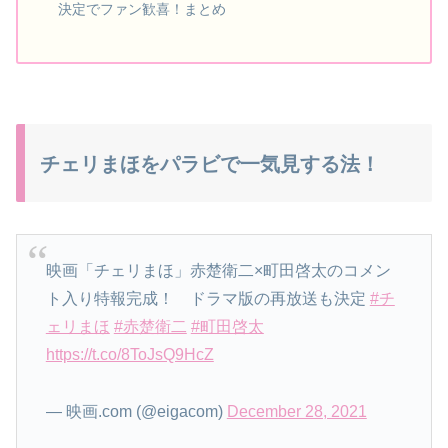
決定でファン歓喜！まとめ
チェリまほをパラビで一気見する法！
映画「チェリまほ」赤楚衛二×町田啓太のコメン
ト入り特報完成！ ドラマ版の再放送も決定
#チ
ェリまほ
#赤楚衛二
#町田啓太
https://t.co/8ToJsQ9HcZ
— 映画.com (@eigacom)
December 28, 2021