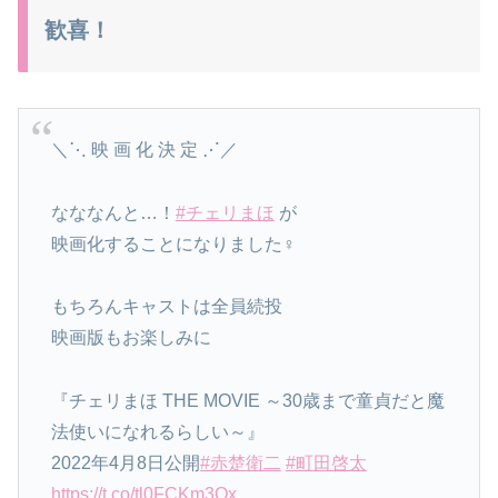
歓喜！
＼⋱ 映 画 化 決 定 ⋰／
なななんと…！
#チェリまほ
が
映画化することになりました‍♀️
もちろんキャストは全員続投
映画版もお楽しみに
『チェリまほ THE MOVIE ～30歳まで童貞だと魔
法使いになれるらしい～』
2022年4月8日公開
#赤楚衛二
#町田啓太
https://t.co/tl0FCKm3Ox