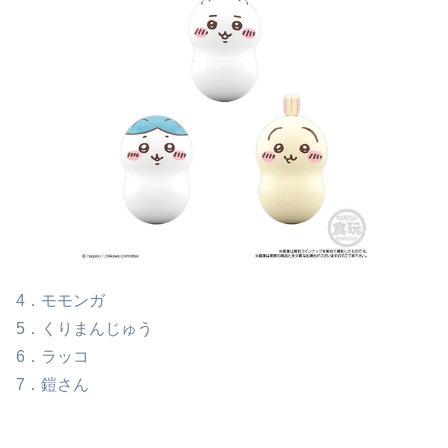
4．モモンガ
5．くりまんじゅう
6．ラッコ
7．鎧さん