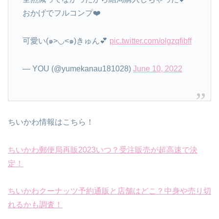
おかげでフルコンプ❤️
可愛い(๑>◡<๑)きゅん💕
pic.twitter.com/olgzqfibff
— YOU (@yumekanau181028)
June 10, 2022
ちいかわ情報はこちら！
ちいかわ郵便局再販2023いつ？受注販売が超高速で決
定！
ちいかわクーナッツ予約通販と店舗はどこ？中身や売り切
れるかも調査！