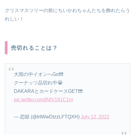
クリスマスツリーの前にちいかわちゃんたちを飾れたらう
れしい！
売切れることは？
大雨の中イオンへGo❗❗❗
クーナッツ品切れ中😭
DAKARAとカードケースGET❗❗❗
pic.twitter.com/lNIV181C1m
— 恋獄 (@trtWwDtzzLFTQXH)
July 12, 2022