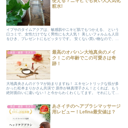
使える？ニキビでも良い大人気化
粧水!
イプサのタイムアクアは、敏感肌やニキビ肌でもつかえる、 という
口コミで、女性だけでなく男性にも大人気！ 美しいフォルムも人目
をひき、プレゼントにもピッタリです。 安くない買い物なので、失
敗したくないですよね！ また、誰かにプレゼントにすると...
最高のオバハン大地真央のメイ
美容・健康・生き方
ク！この年齢でこの可愛さは奇
跡！
大地真央さんのドラマが始まりますね！ エキセントリックな役が多
かった松本まりかさん共演で 原作が林真理子さん！とくれば、もう
絶対面白いに違いない！と今からわくわくしてます。 それにして
も、大地真央さん、本当にきれいですよね！ 私が１０代の頃...
あさイチのヘアブラシマッサージ
美容・健康・生き方
用レビュー！Lefina最安値は？