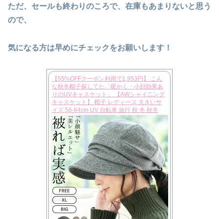
ただ、セールも終わりのころで、在庫もあまりないと思う
ので、
気になる方は早めにチェックをお願いします！
【55%OFFクーポン利用で1,953円】 こん
な秋冬帽子探してた「暖かく・小顔効果あ
りのUVキャスケット」 【AWシャイニング
キャスケット】 帽子 レディース 大きいサ
イズ 56-64cm UV 自転車 旅行 秋 冬 秋冬