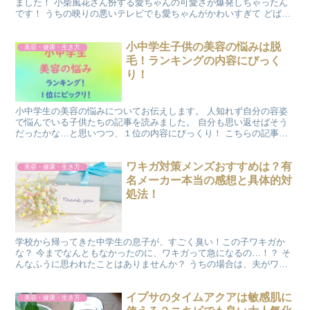
ました！ 小柴風花さん扮する愛ちゃんの可愛さが爆発しちゃったん
です！ うちの映りの悪いテレビでも愛ちゃんがかわいすぎて どばあ
っ！とキラキラがあふれちゃうくらいだったので、 これ...
小中学生子供の美容の悩みは脱
美容・健康・生き方
毛！ランキングの内容にびっく
り！
小中学生の美容の悩みについてお伝えします。 人知れず自分の容姿
で悩んでいる子供たちの記事を読みました。 自分も思い返せばそう
だったかな…と思いつつ、１位の内容にびっくり！ こちらの記事で
は子供たちの美容事情についてお伝えします。 ＼＼脱毛器...
ワキガ対策メンズおすすめは？有
美容・健康・生き方
名メーカー本当の感想と具体的対
処法！
学校から帰ってきた中学生の息子が、すごく臭い！この子ワキガか
な？ 今までなんともなかったのに、ワキガって急になるの…！？ そ
んなふうに思われたことはありませんか？ うちの場合は、夫がワキ
ガ体質のため、 子供に遺伝するのではないか、とひそかに...
イプサのタイムアクアは敏感肌に
美容・健康・生き方