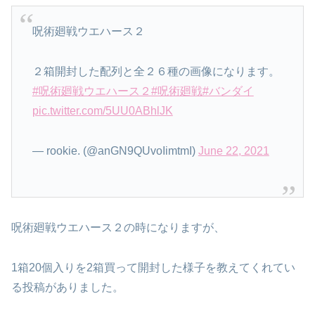
呪術廻戦ウエハース２
２箱開封した配列と全２６種の画像になります。
#呪術廻戦ウエハース２
#呪術廻戦
#バンダイ
pic.twitter.com/5UU0ABhlJK
— rookie. (@anGN9QUvoIimtmI)
June 22, 2021
呪術廻戦ウエハース２の時になりますが、
1箱20個入りを2箱買って開封した様子を教えてくれてい
る投稿がありました。