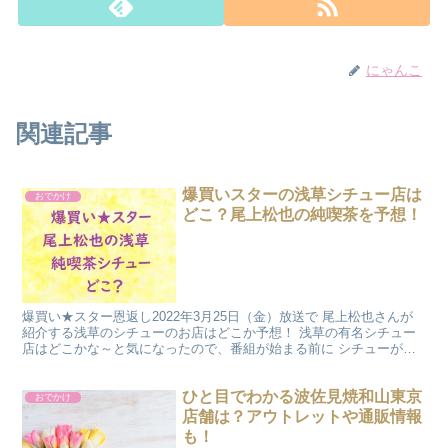
にゃんこ
関連記事
爆買いスターの浅草シチュー店は
おでかけ
どこ？尾上松也の純喫茶を予想！
爆買い★スター恩返し2022年3月25日（金）放送で 尾上松也さんが
紹介する浅草のシチューのお店はどこか予想！ 浅草の有名シチュー
店はどこかな～と気になったので、番組が始まる前に シチューが美
味しいといわれる浅草の純喫茶を調査！ あたったら...
ひと目でわかる波佐見焼和山東京
おでかけ
店舗は？アウトレットや通販情報
も！