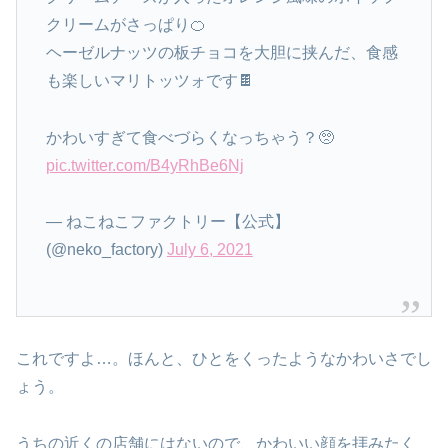
クリームがさっぱり🍊
ヘーゼルナッツの板チョコを大胆に挟んだ、食感
も楽しいマリトッツォです🍫
かわいすぎて食べづらくなっちゃう？🥺
pic.twitter.com/B4yRhBe6Nj
— ねこねこファクトリー【公式】
(@neko_factory)
July 6, 2021
これですよ…。ほんと、ひとをくったようなかわいさでし
ょう。
うちの近くの店舗にはないので、かわいい顔を拝みたく