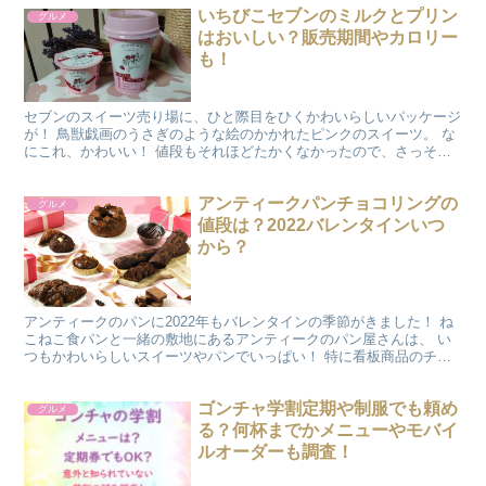
いちびこセブンのミルクとプリン
グルメ
はおいしい？販売期間やカロリー
も！
セブンのスイーツ売り場に、ひと際目をひくかわいらしいパッケージ
が！ 鳥獣戯画のうさぎのような絵のかかれたピンクのスイーツ。 な
にこれ、かわいい！ 値段もそれほどたかくなかったので、さっそく
お家におむかえしました！ ICHIBIKO（いちびこ...
アンティークパンチョコリングの
グルメ
値段は？2022バレンタインいつ
から？
アンティークのパンに2022年もバレンタインの季節がきました！ ね
こねこ食パンと一緒の敷地にあるアンティークのパン屋さんは、 い
つもかわいらしいスイーツやパンでいっぱい！ 特に看板商品のチョ
コリング 「マジカルチョコリング」がとっても有名で...
ゴンチャ学割定期や制服でも頼め
グルメ
る？何杯までかメニューやモバイ
ルオーダーも調査！