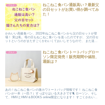
ねこねこ食パン通販高い？最新父
グルメ
の日セットがお買い得か調べてみ
た！
かわいい高級食パン、2022年ねこねこ食パンから父の日セットが登
場！ 実は私、母の日もねこねこ食パンを送ったのですが、 父の日セ
ットというのがまたすごくかわいくておいしそうなので、 また送っ
ちゃおうかなアと考えている輩です（笑） まずは、お...
ねこねこ食パントートバッグロー
グルメ
ソン限定発売！販売期間や値段、
通販は？
あの！ねこねこ食パンの激カワトートバッグ情報です！ ねこねこ食
パンが一本（一匹？）すっぽりはいる大きさです🐈 ローソン、そし
て、HMVとHMV＆BOOKS online限定になります！ すごくかわいい
です～ ねこねこ食パンプレーンのイメージ...