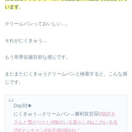
います
。
クリームパンっておいしい…。
それがにくきゅう…
もう世界征服目前な感じです。
またまたにくきゅうクリームパンと検索すると、こんな感
じです。
Day33🍀
にくきゅう→クリームパン→勝利宣言😽
#猫好き
さんと繋がりたい
#猫のいる暮らし
#ねこのいる生
活
#マンチカン
#短足猫
#猫
#ねこ