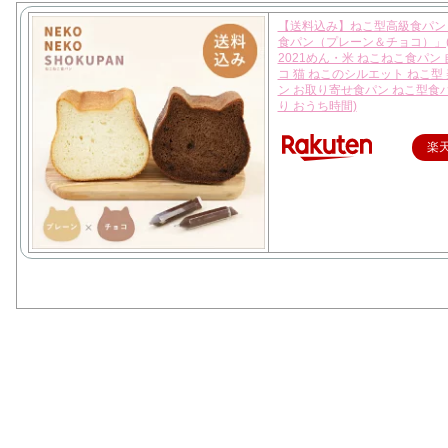
【送料込み】ねこ型高級食パン
食パン（プレーン＆チョコ）」
2021めん・米 ねこねこ食パン 
コ 猫 ねこのシルエット ねこ型
ン お取り寄せ食パン ねこ型食
り おうち時間)
楽