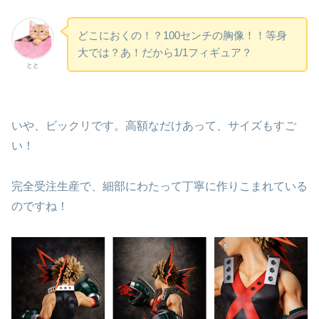
どこにおくの！？100センチの胸像！！等身
大では？あ！だから1/1フィギュア？
とと
いや、ビックリです。高額なだけあって、サイズもすご
い！
完全受注生産で、細部にわたって丁寧に作りこまれている
のですね！