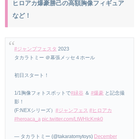
ヒロアカ爆豪勝己の高額胸像フィギュア
など！
#ジャンプフェスタ
2023
タカラトミー ＠幕張メッセ４ホール
初日スタート！
1/1胸像フォトスポットで
#緑谷
＆
#爆豪
と記念撮
影！
(F:NEXシリーズ）
#ジャンフェス
#ヒロアカ
#heroaca_a
pic.twitter.com/LtWHIcKmk0
— タカラトミー (@takaratomytoys)
December