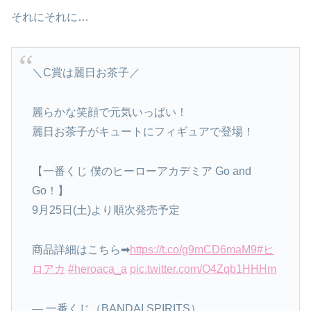
それにそれに…
＼C賞は麗日お茶子／
麗らかな笑顔で元気いっぱい！
麗日お茶子がキュートにフィギュアで登場！
【一番くじ 僕のヒーローアカデミア Go and
Go！】
9月25日(土)より順次発売予定
商品詳細はこちら➡
https://t.co/g9mCD6maM9
#ヒ
ロアカ
#heroaca_a
pic.twitter.com/O4Zqb1HHHm
— 一番くじ（BANDAI SPIRITS）