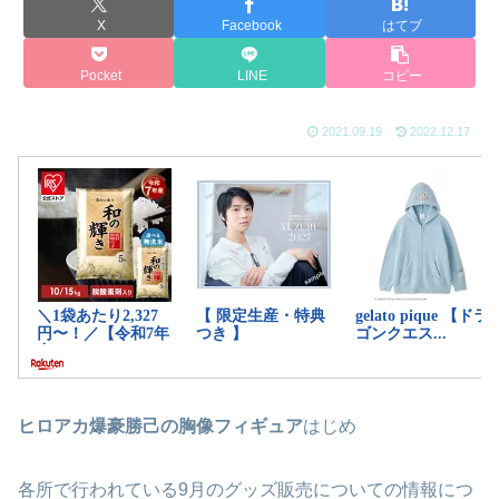
X
Facebook
はてブ
Pocket
LINE
コピー
2021.09.19
2022.12.17
ヒロアカ爆豪勝己の胸像フィギュア
はじめ
各所で行われている9月のグッズ販売についての情報につ