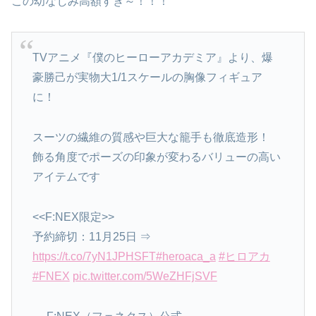
この幼なじみ高額すぎ～！！！
TVアニメ『僕のヒーローアカデミア』より、爆
豪勝己が実物大1/1スケールの胸像フィギュア
に！
スーツの繊維の質感や巨大な籠手も徹底造形！
飾る角度でポーズの印象が変わるバリューの高い
アイテムです
<<F:NEX限定>>
予約締切：11月25日 ⇒
https://t.co/7yN1JPHSFT
#heroaca_a
#ヒロアカ
#FNEX
pic.twitter.com/5WeZHFjSVF