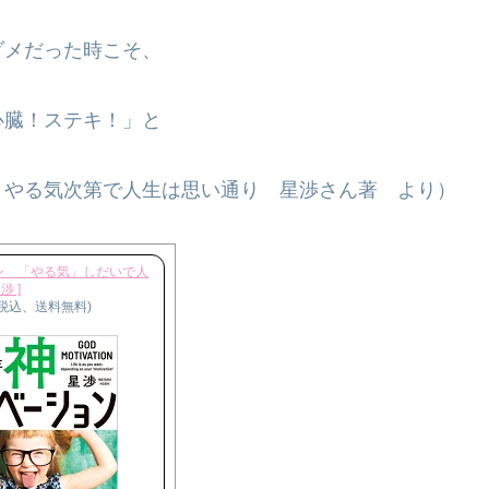
ダメだった時こそ、
心臓！ステキ！」と
 やる気次第で人生は思い通り 星渉さん著 より）
ン 「やる気」しだいで人
渉 ]
（税込、送料無料)