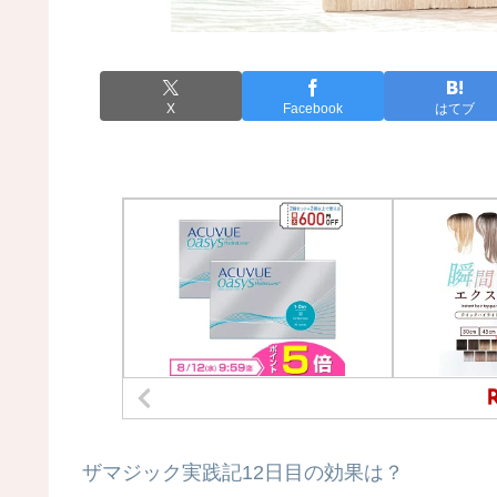
X
Facebook
はてブ
ザマジック実践記12日目の効果は？