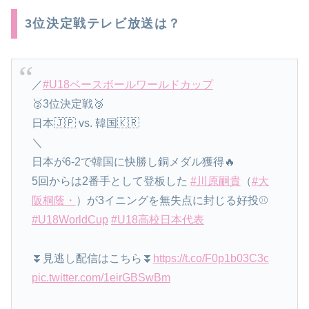
3位決定戦テレビ放送は？
／
#U18ベースボールワールドカップ
🥉3位決定戦🥉
日本🇯🇵 vs. 韓国🇰🇷
＼
日本が6-2で韓国に快勝し銅メダル獲得🔥
5回からは2番手として登板した
#川原嗣貴
（
#大
阪桐蔭・
）が3イニングを無失点に封じる好投⚾️
#U18WorldCup
#U18高校日本代表
⏬見逃し配信はこちら⏬
https://t.co/F0p1b03C3c
pic.twitter.com/1eirGBSwBm