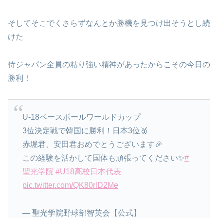
そしてそこでくさらずなんとか勝機を見つけ出そうとし続
けた
侍ジャパン全員の粘り強い精神があったからこその今日の
勝利！
U-18ベースボールワールドカップ
3位決定戦で韓国に勝利！日本3位🥉
赤堀君、安田君おめでとうございます🎉
この経験を活かして国体も頑張ってください✨
#
聖光学院
#U18高校日本代表
pic.twitter.com/QK80rlD2Me
— 聖光学院野球部智英会【公式】