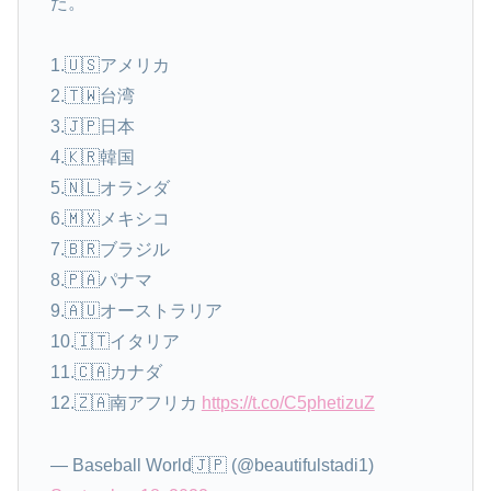
た。
1.🇺🇸アメリカ
2.🇹🇼台湾
3.🇯🇵日本
4.🇰🇷韓国
5.🇳🇱オランダ
6.🇲🇽メキシコ
7.🇧🇷ブラジル
8.🇵🇦パナマ
9.🇦🇺オーストラリア
10.🇮🇹イタリア
11.🇨🇦カナダ
12.🇿🇦南アフリカ
https://t.co/C5phetizuZ
— Baseball World🇯🇵 (@beautifulstadi1)