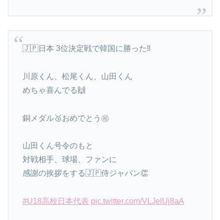
🇯🇵日本 3位決定戦で韓国に勝った‼️
川原くん、松尾くん、山田くん
めちゃ喜んでる🙌
銅メダル🥉おめでとう㊗️
山田くん号令のもと
対戦相手、球場、ファンに
感謝の挨拶をする🇯🇵侍ジャパン👏
#U18高校日本代表
pic.twitter.com/VLJelUj8aA