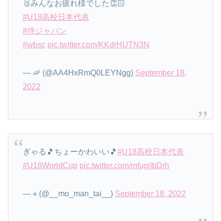
🥉みんなお疲れ様でした👏🏻
#U18高校日本代表
#侍ジャパン
#wbsc
pic.twitter.com/KKdrHUTN3N
— 🦐 (@AA4HxRmQ0LEYNgg)
September 18,
2022
ぎゃる🎵ちょーかわいい🎵
#U18高校日本代表
#U18WorldCup
pic.twitter.com/mfugiIbDrh
— ⭐︎ (@__mo_man_tai__)
September 18, 2022