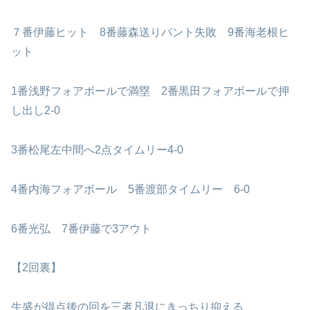
７番伊藤ヒット 8番藤森送りバント失敗 9番海老根ヒ
ット
1番浅野フォアボールで満塁 2番黒田フォアボールで押
し出し2-0
3番松尾左中間へ2点タイムリー4-0
4番内海フォアボール 5番渡部タイムリー 6-0
6番光弘 7番伊藤で3アウト
【2回裏】
生盛が得点後の回を三者凡退にきっちり抑える