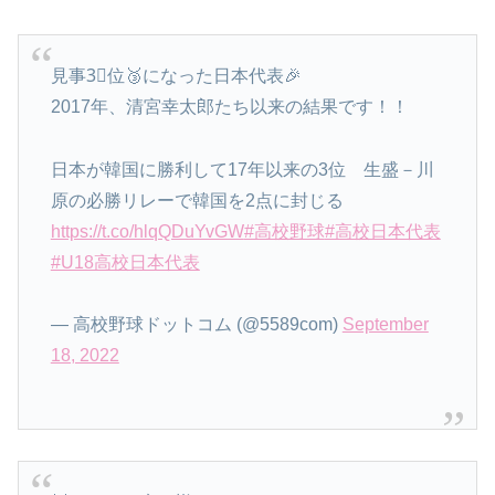
見事3⃣位🥉になった日本代表🎉
2017年、清宮幸太郎たち以来の結果です！！
日本が韓国に勝利して17年以来の3位 生盛－川
原の必勝リレーで韓国を2点に封じる
https://t.co/hlqQDuYvGW
#高校野球
#高校日本代表
#U18高校日本代表
— 高校野球ドットコム (@5589com)
September
18, 2022