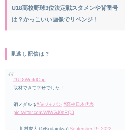
U18高校野球3位決定戦スタメンや背番号
は？かっこいい画像でリベンジ！
見逃し配信は？
#U18WorldCup
取材できて幸せでした！
銅メダル🥉
#侍ジャパン
#高校日本代表
pic.twitter.com/WlWGJ0hRQ3
— 川村虎大 (@Kodainkya)
September 19, 2022