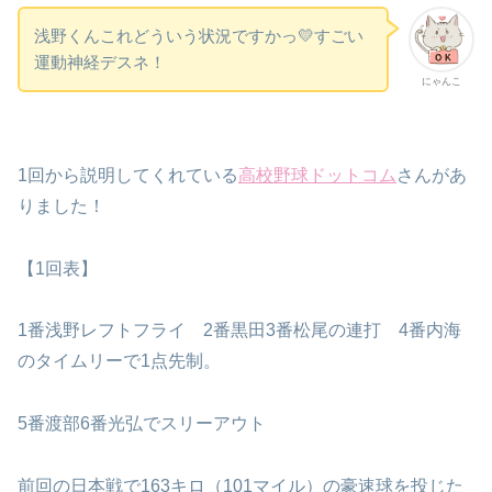
浅野くんこれどういう状況ですかっ💛すごい
運動神経デスネ！
にゃんこ
1回から説明してくれている
高校野球ドットコム
さんがあ
りました！
【1回表】
1番浅野レフトフライ 2番黒田3番松尾の連打 4番内海
のタイムリーで1点先制。
5番渡部6番光弘でスリーアウト
前回の日本戦で163キロ（101マイル）の豪速球を投じた