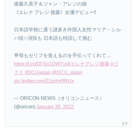
後藤久美子＆ジャン・アレジの娘
《エレナ アレジ 後藤》女優デビュー❗
日本語学校に通う謎多き外国人女性マリア・シル
バ役✨演技も 日本語も特訓して挑む
💬母もセリフを覚えるのを手伝ってくれて…
https://t.co/DFSs1DW7yx
#エレナアレジ後藤
#ゴ
クミ
#DCUjapan
@DCU_japan
pic.twitter.com/21snHr9RUx
— ORICON NEWS（オリコンニュース）
(@oricon)
January 30, 2022