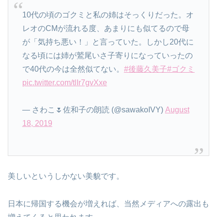
10代の頃のゴクミと私の姉はそっくりだった。オ
レオのCMが流れる度、あまりにも似てるので母
が「気持ち悪い！」と言っていた。しかし20代に
なる頃には姉が鷲尾いさ子寄りになっていったの
で40代の今は全然似てない。
#後藤久美子
#ゴクミ
pic.twitter.com/tlIr7gvXxe
— さわこ🌷︎佐和子の朗読 (@sawakoIVY)
August
18, 2019
美しいというしかない美貌です。
日本に帰国する機会が増えれば、当然メディアへの露出も