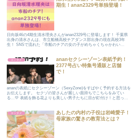
期生！anan2329号単独登場！
日向坂46の4期生清水理央さんがanan2329号に登場します！ 千葉県
出身の清水さんは、市立船橋高校チアダンス部出身の現在高校3年
生！ SNSで流れた「市船のチアの女の子がめちゃくちゃかわい
い！」という投稿で 輝く笑顔を目にした方も多かっ...
ananセクシーゾーン表紙予約！
エンタメ
2377号占い特集号通販と店舗
で！
ananの表紙にセクシーゾーン（SexyZone)をすばやく予約する方法を
お伝えします。 セクゾの皆さんが麗しい面持ちでこちらをみてい
る…💛 表紙を飾る花よりも美しい男子たちに目が釘付け！と思った
ら、 コンセプトが「美麗な花の精」でした。 ...
あしたの内村の子役は岩崎愛子！
エンタメ
母家族の驚きの教育法とは？