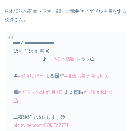
松本清張の新春ドラマ「顔」に武井咲とダブル主演をする
後藤さん。
══🎵═════════
15秒PRが到着👏
═════════🎵══
#松本清張
ドラマ📺
👤
#顔
#1月3日
よる9️⃣時
#後藤久美子
#武井咲
🏙
#ガラスの城
#1月4日
よる9️⃣時
#波瑠
#木村佳
乃
二夜連続で放送します😊
pic.twitter.com/8QlJToZ77I