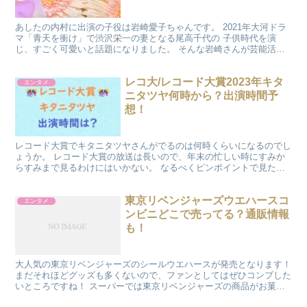
あしたの内村に出演の子役は岩崎愛子ちゃんです。 2021年大河ドラ
マ「青天を衝け」で渋沢栄一の妻となる尾高千代の 子供時代を演
じ、すごく可愛いと話題になりました。 そんな岩崎さんが芸能活動
をするにあたり、一番のサポート役は 当然のことながら...
レコ大/レコード大賞2023年キタ
エンタメ
ニタツヤ何時から？出演時間予
想！
レコード大賞でキタニタツヤさんがでるのは何時くらいになるのでし
ょうか。 レコード大賞の放送は長いので、年末の忙しい時にすみか
らすみまで見るわけにはいかない。 なるべくピンポイントで見た
い！ ということで、だいたい何時くらいに登場するかを予想...
東京リベンジャーズウエハースコ
エンタメ
ンビニどこで売ってる？通販情報
も！
大人気の東京リベンジャーズのシールウエハースが発売となります！
まだそれほどグッズも多くないので、ファンとしてはぜひコンプした
いところですね！ スーパーでは東京リベンジャーズの商品がお菓子
売り場にならんでいるのをよく 見るようになりましたが...