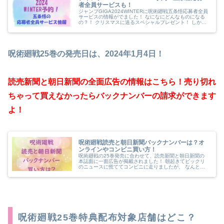
者全員サービスも！
ジャンプGIGA2024WINTERに呪術廻戦五条悟応募者全員
サービスの情報がでました！ なになにどんなものになる
の？！ クリスマスに送るスペシャルプレゼント！ しかも
その他にもハイキューの豪華付録がつくのでますます見逃
せないです。 あれ、...
呪術廻戦25巻の発売日は、2024年1月4日！
読売新聞と朝日新聞の全面広告の情報はこちら！売り切れ
ちゃって買えなかったらバックナンバーの請求ができます
よ！
呪術廻戦読売と朝日新聞バックナンバーは？オ
ンラインやコンビニ買い方！
呪術廻戦の25巻発売に合わせて、読売新聞と朝日新聞の
本誌面に一面広告が掲載されました！ 朝起きてビックリ
のニュースに慌ててコンビニに走りましたが、 なんと読
売新聞が売り切れている！ 買えなかった場合、新聞はど
うやってバックナンバーを取り寄せ...
呪術廻戦25巻特典配布対象店舗はどこ？