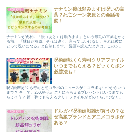
ナナミン後は頼みますは呪いの言
呪術廻戦
葉？死亡シーン灰原との会話考
察！
ナナミンが虎杖に「後（あと）は頼みます」という最期の言葉をかけ
る前、 「駄目だ灰原、それは違う、言ってはいけない、それは彼に
とって呪いになる」と自制します。 漫画を読んだときは、このシー
ンはとてもショッキングであり、同時に、よく理解ができま...
呪術廻戦くら寿司クリアファイル
呪術廻戦
いつまでもらえる？ビッくらポン
必勝法も！
呪術廻戦がくら寿司と初コラボのニュースが！コラボはいつからいつ
まで？ そして、2500円会計ごとにもらえるプレゼントはいつまでも
らえそう？ 第一弾でもらえるクリアファイルがどのくらいでなくな
っちゃうのかも予想！ ビッくらポンはなかなかあたら...
ドルガバ呪術廻戦誰が買うの？な
呪術廻戦
ぜ高級ブランドとアニメコラボが
ある？