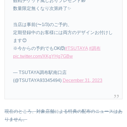
観戦チケット風しおりプレゼント🎁
数量限定無くなり次第終了✨
当店は事前(〜1/3)のご予約、
定期登録中のお客様には両方のデザインお付けし
ます😊
※今からの予約でもOK🙆
#TSUTAYA
#調布
pic.twitter.com/XKgYHg7GBw
— TSUTAYA調布駅南口店
(@TSUTAYA93345494)
December 31, 2023
現在のところ、対象店舗による特典の配布のニュースはあ
りません。