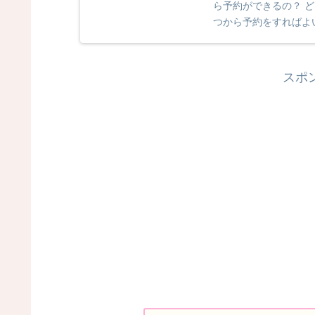
ら予約ができるの？ 
つから予約をすればよ
べていきます...
スポ