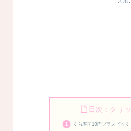
スポ
目次：クリ
くら寿司10円プラスビッく