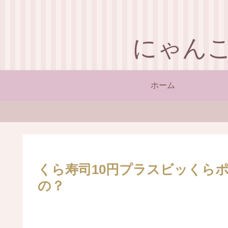
にゃん
ホーム
くら寿司10円プラスビッくら
の？