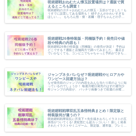
呪術廻戦おねむたん懐玉設置場所は？通販で買
えるところも調査！
呪術廻戦のガチャおねむたんの懐玉・玉折がでました！も
うすでに設置してある場所も！ 硝子さんがかわいすぎる
ほしい…。 もちろん悟・傑・甚爾・理子ちゃんどの子が
来てくれてもみんなかわいいからすべて当たりなんですよ
ね呪術廻戦…。 本誌とアニメとで...
呪術廻戦26巻特装版・同梱版予約！発売日や値
段や特典の内容も！
呪術廻戦26巻の特装版（同梱版）の発売が決定！ 予約は
どこでする？通販と店舗両方で調べてみました。 書店ま
でいかなくても、コンビニでちゃちゃっと予約ができちゃ
えば楽ちんなんだけどな！ 発売日や値段、どんな特典が
ついてくるのかも調査！ 発売は...
ジャンプネタバレなぜ？呪術廻戦やヒロアカや
ワンピース回避方法は？
なぜ発売前のジャンプの内容をみんな当たり前のように知
っているのでしょうか！ 毎週月曜日発売のはずの週刊少
年ジャンプの内容が、 バッチリ画像つきで前週の水曜日
くらいから出回るの、あれなんなのでしょうか。 なぜ呪
術廻戦五条悟復活とかヒロアカのオ...
呪術廻戦戦華双乱五条悟特典まとめ！限定版と
特装版何が違うの？
呪術廻戦戦華双乱に芥見下々先生描きおろしイラストの五
条悟がついてくる! 虎杖悠仁も超カッコいい！ 新しく発表
されたイラストやミニゲーム、限定版、通常版、プレミア
ム限定版、超特装版と、 いろいろな情報が満載でなにを
買っていいか分からなくなる！...