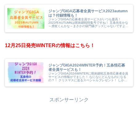
ジャンプGIGA応募者全員サービス2023autumn
は？付録情報も！
ジャンプGIGAの応募者全員サービスがいつも最高！
2023年AUTUMNは呪術廻戦特集号ですね！ 五条先生かな
～虎杖くんかな～まさかの獄門疆グッズじゃないですよ
ね。 応募者全員サービスがいくらになるのかも気になる
ところです。 また、付録の...
12月25日発売WINTERの情報はこちら！
ジャンプGIGA2024WINTER予約！五条悟応募
者全員サービスも！
ジャンプGIGA2024WINTERに呪術廻戦五条悟応募者全員
サービスの情報がでました！ なになにどんなものになる
の？！ クリスマスに送るスペシャルプレゼント！ しかも
その他にもハイキューの豪華付録がつくのでますます見逃
せないです。 あれ、...
スポンサーリンク