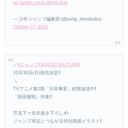
pic.twitter.com/LofmVrL8qK
— 少年ジャンプ編集部 (@jump_henshubu)
October 27, 2023
／
#ジャンプGIGA2023AUTUMN
10月30日(月)発売決定‼️
＼
TVアニメ第2期「渋谷事変」絶賛放送中❗️
「呪術廻戦」特集‼️
芥見下々先生描き下ろし✍️
ジャンプ本誌とつながる特別表紙イラスト❗️