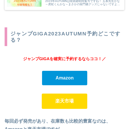
2023年AUTUMNは呪術廻戦特集号ですね！ 五条先生かな
～虎杖くんかな～まさかの獄門疆グッズじゃないですよ
ね。 応募者全員サービスがいくらになるのかも気になる
ところです。 また、付録の...
ジャンプGIGA2023AUTUMN予約どこです
る？
ジャンプGIGAを確実に予約するならココ！
／
Amazon
楽天市場
毎回必ず発売があり、在庫数も比較的豊富なのは、