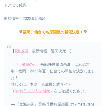
トアにて確認
追加情報！2022.9.5追記
🎊
福岡、仙台でも原画展の開催決定！
🎊
【
#鬼滅展
最新情報 巡回決定！】
「『
#鬼滅の刃
』吾峠呼世晴原画展」は2022年
冬・福岡、2023年夏・仙台での開催が決定しまし
た！
詳しくは、本誌、鬼滅展公式サイト
（
https://t.co/ie6skcvjxu
）をご確認ください。
— 『鬼滅の刃』吾峠呼世晴原画展 (@kimetsuten)