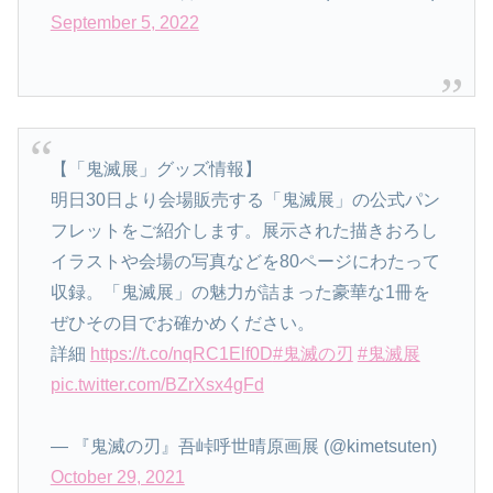
September 5, 2022
【「鬼滅展」グッズ情報】
明日30日より会場販売する「鬼滅展」の公式パン
フレットをご紹介します。展示された描きおろし
イラストや会場の写真などを80ページにわたって
収録。「鬼滅展」の魅力が詰まった豪華な1冊を
ぜひその目でお確かめください。
詳細
https://t.co/nqRC1Elf0D
#鬼滅の刃
#鬼滅展
pic.twitter.com/BZrXsx4gFd
— 『鬼滅の刃』吾峠呼世晴原画展 (@kimetsuten)
October 29, 2021