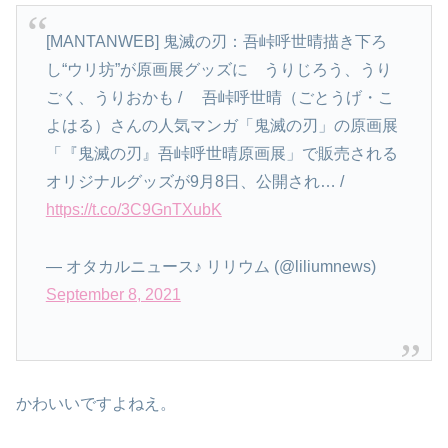
[MANTANWEB] 鬼滅の刃：吾峠呼世晴描き下ろ
し“ウリ坊”が原画展グッズに うりじろう、うり
ごく、うりおかも / 吾峠呼世晴（ごとうげ・こ
よはる）さんの人気マンガ「鬼滅の刃」の原画展
「『鬼滅の刃』吾峠呼世晴原画展」で販売される
オリジナルグッズが9月8日、公開され… /
https://t.co/3C9GnTXubK
— オタカルニュース♪ リリウム (@liliumnews)
September 8, 2021
かわいいですよねえ。