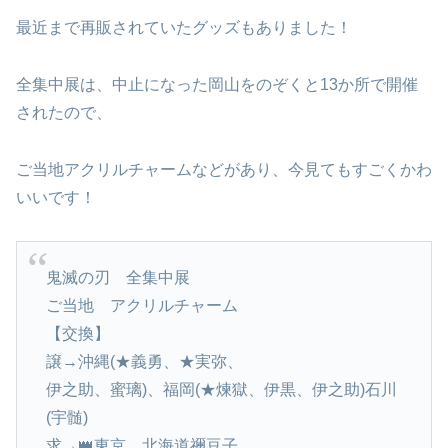
最近まで再販されていたグッズもありました！
全集中展は、中止になった岡山をのぞくと13か所で開催
されたので、
ご当地アクリルチャームなどがあり、今見てもすごくかわ
いいです！
鬼滅の刃 全集中展
ご当地 アクリルチャーム
【交換】
譲→沖縄(★義勇、★実弥、
伊之助、蜜璃)、福岡(★煉獄、伊黒、伊之助)石川
(宇髄)
求→👑東京、北海道禰豆子