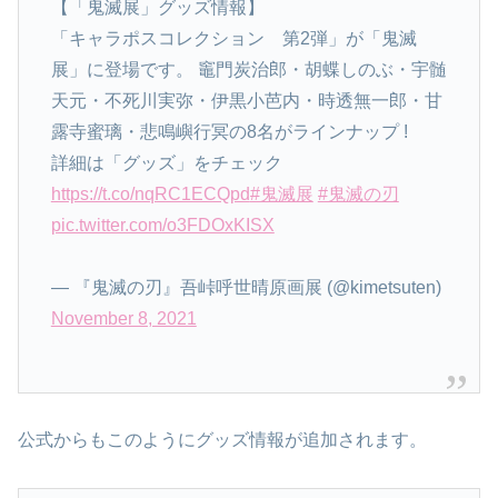
【「鬼滅展」グッズ情報】
「キャラポスコレクション 第2弾」が「鬼滅
展」に登場です。 竈門炭治郎・胡蝶しのぶ・宇髄
天元・不死川実弥・伊黒小芭内・時透無一郎・甘
露寺蜜璃・悲鳴嶼行冥の8名がラインナップ !
詳細は「グッズ」をチェック
https://t.co/nqRC1ECQpd
#鬼滅展
#鬼滅の刃
pic.twitter.com/o3FDOxKISX
— 『鬼滅の刃』吾峠呼世晴原画展 (@kimetsuten)
November 8, 2021
公式からもこのようにグッズ情報が追加されます。