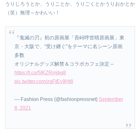
うりじろうとか、うりことか、うりごくとかうりおかとか
（笑）無理～かわいい！
『鬼滅の刃』初の原画展「吾峠呼世晴原画展」東
京・大阪で、“受け継ぐ”をテーマに名シーン原画
多数
オリジナルグッズ解禁＆コラボカフェ決定 –
https://t.co/5IKZRmjbg8
pic.twitter.com/zgFtEy9Ht8
— Fashion Press (@fashionpressnet)
September
8, 2021