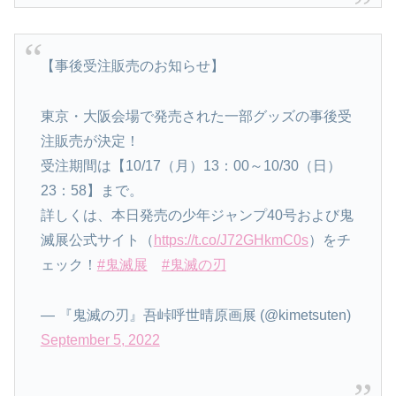
【事後受注販売のお知らせ】
東京・大阪会場で発売された一部グッズの事後受
注販売が決定！
受注期間は【10/17（月）13：00～10/30（日）
23：58】まで。
詳しくは、本日発売の少年ジャンプ40号および鬼
滅展公式サイト（
https://t.co/J72GHkmC0s
）をチ
ェック！
#鬼滅展
#鬼滅の刃
— 『鬼滅の刃』吾峠呼世晴原画展 (@kimetsuten)
September 5, 2022