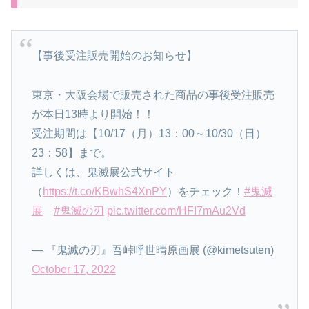
【事後受注販売開始のお知らせ】
東京・大阪会場で販売された商品の事後受注販売
が本日13時より開始！！
受注期間は【10/17（月）13：00～10/30（日）
23：58】まで。
詳しくは、鬼滅展公式サイト
（
https://t.co/KBwhS4XnPY
）をチェック！
#鬼滅
展
#鬼滅の刃
pic.twitter.com/HFI7mAu2Vd
— 『鬼滅の刃』吾峠呼世晴原画展 (@kimetsuten)
October 17, 2022