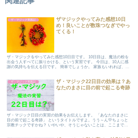
関連記事
ザマジックやってみた感想10日
ザ・マジック実践記
め！良いことが数珠つなぎでやっ
てくる！
ザ・マジックをやってみた感想10日目です。 10日目は、魔法の粉を
出会う人すべてに振りかける、という実習です。 今日は、10人に感
謝の気持ちを伝える日です。 簡単でしょうか。 家族もいれれば、10
人に感謝の気持ちを伝えることはそれほど難しく...
ザ・マジック22日目の効果は？あ
ザ・マジック実践記
なたのまさに目の前で起こる奇跡
ザ・マジック日目の実習の効果をお伝えします。 「あなたのまさに
目の前で起こる奇跡」 というタイトルですよ。うう～ん💛ちょっと
宗教チックですかね？ いやいや、そうじゃないことは、ここまで全
部読んでくださっていたらお判りいただけると 思うのです...