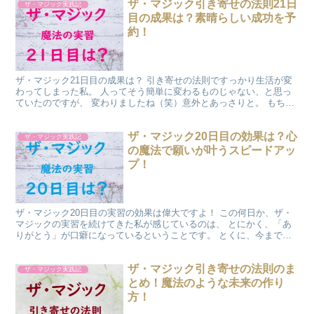
ザ・マジック引き寄せの法則21日
ザ・マジック実践記
目の成果は？素晴らしい成功を予
約！
ザ・マジック21日目の成果は？ 引き寄せの法則ですっかり生活が変
わってしまった私。 人ってそう簡単に変わるものじゃない、と思っ
ていたのですが、 変わりましたね（笑）意外とあっさりと。 もちろ
ん、私の中に、常にそうありたい、という気持ちがあっ...
ザ・マジック20日目の効果は？心
ザ・マジック実践記
の魔法で願いが叶うスピードアッ
プ！
ザ・マジック20日目の実習の効果は偉大ですよ！ この何日か、ザ・
マジックの実習を続けてきた私が感じているのは、 とにかく、「あ
りがとう」が口癖になっているということです。 とくに、今までだ
ったら、「すみません。」と言ってしまっていたことが ...
ザ・マジック引き寄せの法則のま
ザ・マジック実践記
とめ！魔法のような未来の作り
方！