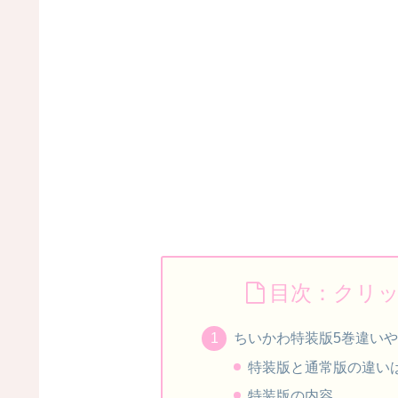
目次：クリ
ちいかわ特装版5巻違い
特装版と通常版の違い
特装版の内容