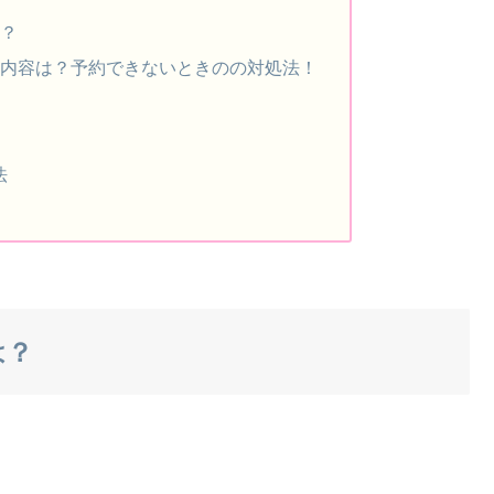
は？
や内容は？予約できないときのの対処法！
法
は？