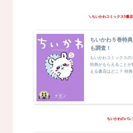
＼ちいかわコミックス5書
ちいかわ５巻特典
も調査！
ちいかわコミックスの
特典がもらえることが
える書店はどこ？ 特
の？ 予約したら確...
ちいかわのバレ