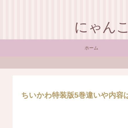
にゃん
ホーム
ちいかわ特装版5巻違いや内容