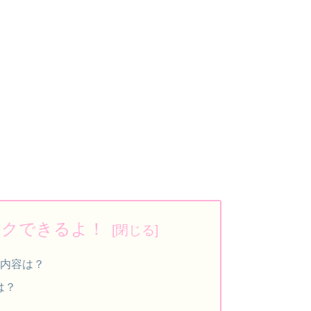
ックできるよ！
や内容は？
は？