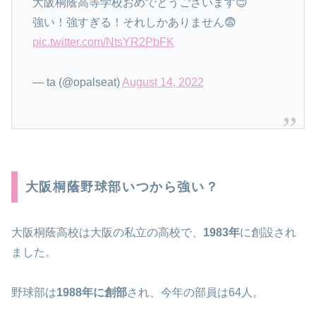
大阪桐蔭高等学校おめでとうございます😊
強い！強すぎる！それしかありません😨
pic.twitter.com/NtsYR2PbFK
— ta (@opalseat)
August 14, 2022
大阪桐蔭野球部いつから強い？
大阪桐蔭高校は大阪の私立の高校で、
1983年
に創設され
ました。
野球部は
1988年に創部
され、今年の部員は64人。