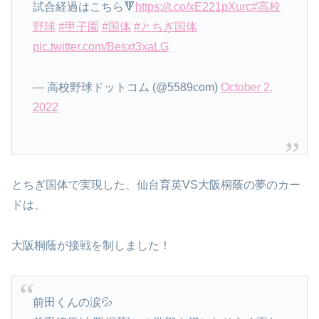
試合経過はこちら🔻
https://t.co/xE221pXurc
#高校
野球
#甲子園
#国体
#とちぎ国体
pic.twitter.com/Besxt3xaLG
— 高校野球ドットコム (@5589com)
October 2,
2022
とちぎ国体で実現した、仙台育英VS大阪桐蔭の夢のカー
ドは、
大阪桐蔭が接戦を制しました！
前田くんの涙💦