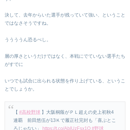
決して、去年からいた選手が残っていて強い、ということ
ではなさそうですね。
ううううん恐るべし。
層の厚さというだけではなく、本戦にでていない選手たち
がすでに
いつでも試合に出られる状態を作り上げている、というこ
とでしょうか。
【
#高校野球
】大阪桐蔭がＰＬ超えの史上初秋4
連覇 前田悠伍が13Ｋで履正社完封も「喜ぶとこ
ろじゃない」
https://t.co/AbIUzFsx1Q
#野球