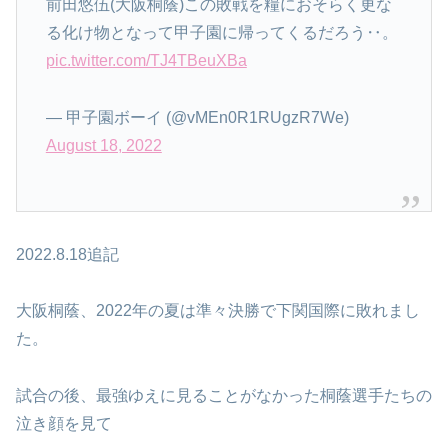
前田悠伍(大阪桐蔭)この敗戦を糧におそらく更な
る化け物となって甲子園に帰ってくるだろう‥。
pic.twitter.com/TJ4TBeuXBa
— 甲子園ボーイ (@vMEn0R1RUgzR7We)
August 18, 2022
2022.8.18追記
大阪桐蔭、2022年の夏は準々決勝で下関国際に敗れまし
た。
試合の後、最強ゆえに見ることがなかった桐蔭選手たちの
泣き顔を見て