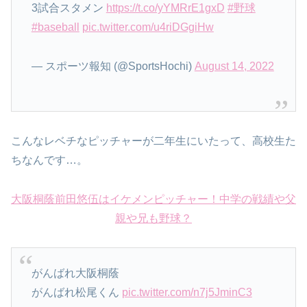
3試合スタメン
https://t.co/yYMRrE1gxD
#野球
#baseball
pic.twitter.com/u4riDGgiHw
— スポーツ報知 (@SportsHochi)
August 14, 2022
こんなレベチなピッチャーが二年生にいたって、高校生た
ちなんです…。
大阪桐蔭前田悠伍はイケメンピッチャー！中学の戦績や父
親や兄も野球？
がんばれ大阪桐蔭
がんばれ松尾くん
pic.twitter.com/n7j5JminC3