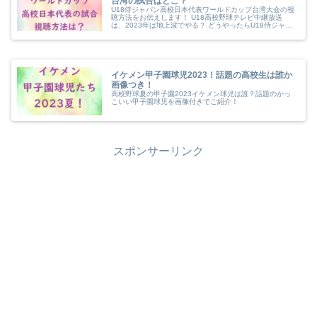
台湾の試合はどこ？
U18侍ジャパン高校日本代表ワールドカップ台湾大会の視
聴方法をお伝えします！ U18高校野球テレビ中継放送
は、2023年は地上波でやる？ どうやったらU18侍ジャパ
ンの試合が見れるのか調査！ 若きサムライたちを応援す
るぞ～！！ プロ野球チッ...
イケメン甲子園球児2023！話題の高校生は誰か
画像つき！
高校野球夏の甲子園2023イケメン球児は誰？話題のかっ
こいい甲子園球児を画像付きでご紹介！
スポンサーリンク