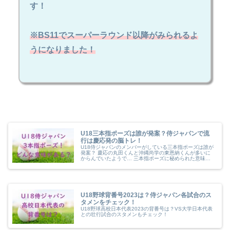
す！
※BS11でスーパーラウンド以降がみられるよ
うになりました！
U18三本指ポーズは誰が発案？侍ジャパンで流
行は慶応発の脳トレ！
U18侍ジャパンのメンバーがしている三本指ポーズは誰が
発案？ 慶応の丸田くんと沖縄尚学の東恩納くんが多いに
からんでいたようで… 三本指ポーズに秘められた意味
も！ 単に盛り上げるだけじゃない三本指ポーズに慶応優
勝の秘密がありました✨ プロ野球...
U18野球背番号2023は？侍ジャパン各試合のス
タメンをチェック！
U18野球高校日本代表2023の背番号は？VS大学日本代表
との壮行試合のスタメンもチェック！