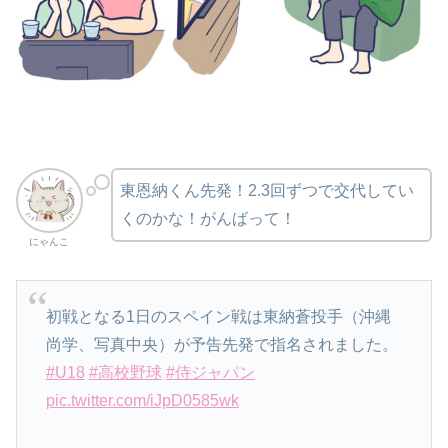
東恩納くん先発！2.3回ずつで交代してい
くのかな！がんばって！
にゃんこ
初戦となる1日のスペイン戦は東納蒼投手（沖縄
尚学、写真中央）が予告先発で指名されました。
#U18
#高校野球
#侍ジャパン
pic.twitter.com/iJpD0585wk