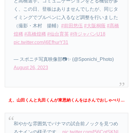
と高橋選手。コミュニケーションをとる機会が多
く、この日、登板はありませんでしたが、同じタ
イミングでブルペンに入るなど調整を行いました
（撮影・木村 揚輔）
#前田悠伍
#大阪桐蔭
#髙橋
煌稀
#高橋煌稀
#仙台育英
#侍ジャパンU18
pic.twitter.com/j6EfhurY31
— スポニチ写真映像部📷✨ (@Sponichi_Photo)
August 26, 2023
え、山田くんと丸田くんが東恩納くんをはさんでおしゃべり…
和やかな雰囲気でパナマの試合前ノックを見つめ
るナインの様子です。
pic.twitter.com/l56CgtSKNl