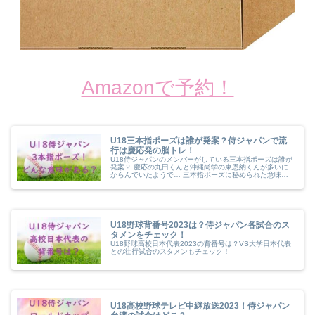
Amazonで予約！
U18三本指ポーズは誰が発案？侍ジャパンで流
行は慶応発の脳トレ！
U18侍ジャパンのメンバーがしている三本指ポーズは誰が
発案？ 慶応の丸田くんと沖縄尚学の東恩納くんが多いに
からんでいたようで… 三本指ポーズに秘められた意味
も！ 単に盛り上げるだけじゃない三本指ポーズに慶応優
勝の秘密がありました✨ プロ野球...
U18野球背番号2023は？侍ジャパン各試合のス
タメンをチェック！
U18野球高校日本代表2023の背番号は？VS大学日本代表
との壮行試合のスタメンもチェック！
U18高校野球テレビ中継放送2023！侍ジャパン